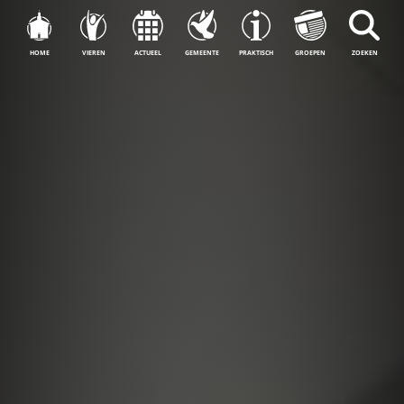
HOME
VIEREN
ACTUEEL
GEMEENTE
PRAKTISCH
GROEPEN
ZOEKEN